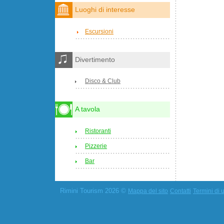
Luoghi di interesse
Escursioni
Divertimento
Disco & Club
A tavola
Ristoranti
Pizzerie
Bar
Rimini Tourism 2026 ©
Mappa del sito
Contatti
Termini di u