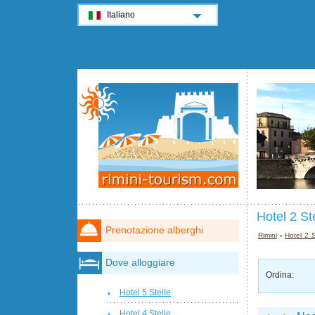
Italiano
Hotel 2 St
Prenotazione alberghi
Rimini
›
Hotel 2 S
Dove alloggiare
Ordina:
Hotel 5 Stelle
Hotel 4 Stelle