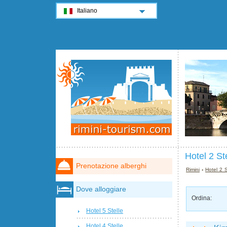
Italiano
Hotel 2 Ste
Prenotazione alberghi
Rimini
›
Hotel 2 S
Dove alloggiare
Ordina:
Hotel 5 Stelle
Hotel 4 Stelle