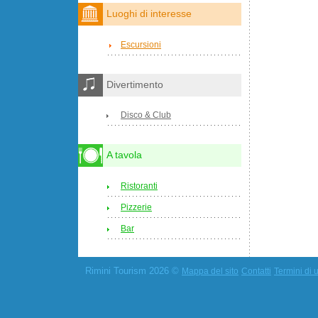
Luoghi di interesse
Escursioni
Divertimento
Disco & Club
A tavola
Ristoranti
Pizzerie
Bar
Rimini Tourism 2026 ©
Mappa del sito
Contatti
Termini di u