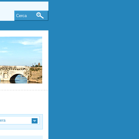
Cerca
tera