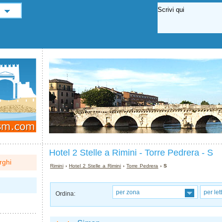
Hotel 2 Stelle a Rimini - Torre Pedrera - S
rghi
Rimini
›
Hotel 2 Stelle a Rimini
›
Torre Pedrera
› S
per zona
per let
Ordina: