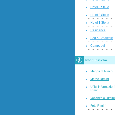
Hotel 3 Stelle
Hotel 2 Stelle
Hotel 1 Stella
Residence
Bed & Breakfast
Campeggi
Info turistiche
Mappa di Rimini
Meteo Rimini
Uffici Informazion
Rimini
Vacanze a Rimini
Foto Rimini