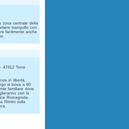
a zona centrale della
artiere tranquillo con
gere facilmente anche
no.
1 - 47812 Torre
ze in libertà,
rgo si trova a 80
ente familiare dove
glieranno con la
ipica Romagnola.
a Rimini sulla
era.