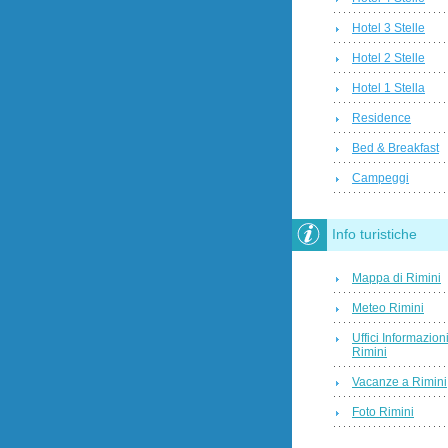
Hotel 3 Stelle
Hotel 2 Stelle
Hotel 1 Stella
Residence
Bed & Breakfast
Campeggi
Info turistiche
Mappa di Rimini
Meteo Rimini
Uffici Informazion
Rimini
Vacanze a Rimini
Foto Rimini