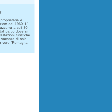
7
 proprietaria e
arlem dal 1960. L'
vazzurra a soli 30
 dal parco dove si
stazioni turistiche.
a vacanza di sole,
in vero "Romagna