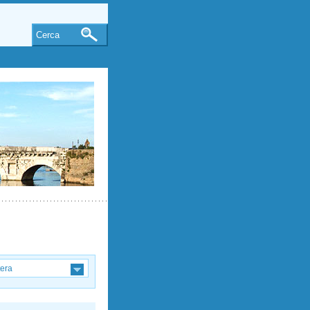
Cerca
tera