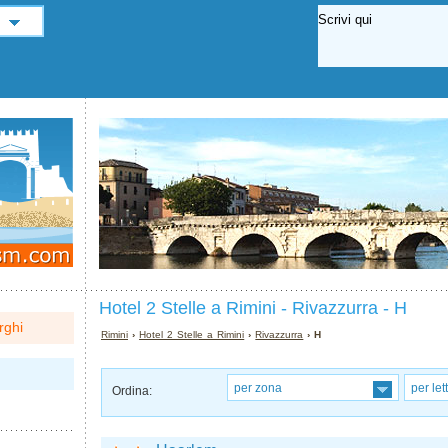
Hotel 2 Stelle a Rimini - Rivazzurra - H
rghi
Rimini
›
Hotel 2 Stelle a Rimini
›
Rivazzurra
› H
per zona
per let
Ordina: