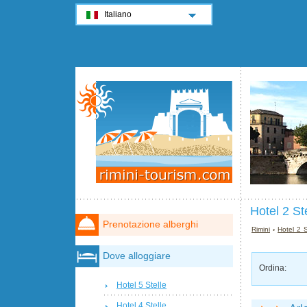
Italiano
Hotel 2 St
Prenotazione alberghi
Rimini
›
Hotel 2 S
Dove alloggiare
Ordina:
Hotel 5 Stelle
Hotel 4 Stelle