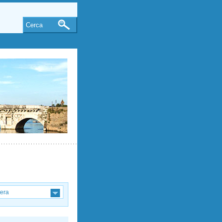
Cerca
tera