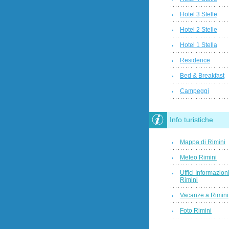
Hotel 3 Stelle
Hotel 2 Stelle
Hotel 1 Stella
Residence
Bed & Breakfast
Campeggi
Info turistiche
Mappa di Rimini
Meteo Rimini
Uffici Informazion
Rimini
Vacanze a Rimini
Foto Rimini