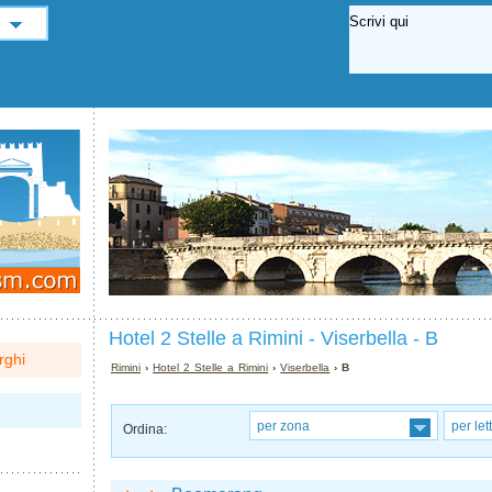
Hotel 2 Stelle a Rimini - Viserbella - B
rghi
Rimini
›
Hotel 2 Stelle a Rimini
›
Viserbella
› B
per zona
per let
Ordina: