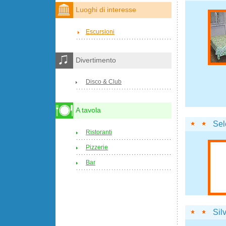
Luoghi di interesse
Escursioni
Divertimento
Disco & Club
A tavola
Sel
Ristoranti
Pizzerie
Bar
Sil