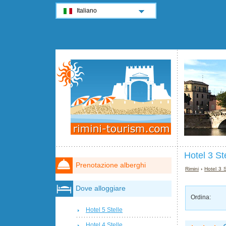
Italiano
Hotel 3 St
Prenotazione alberghi
Rimini
›
Hotel 3 S
Dove alloggiare
Ordina:
Hotel 5 Stelle
Hotel 4 Stelle