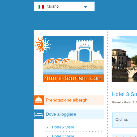
Italiano
Hotel 3 St
Prenotazione alberghi
Rimini
›
Hotel 3 S
Dove alloggiare
Ordina:
Hotel 5 Stelle
Hotel 4 Stelle