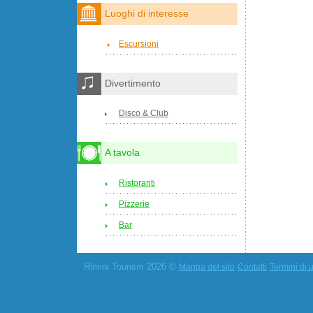
Luoghi di interesse
Escursioni
Divertimento
Disco & Club
A tavola
Ristoranti
Pizzerie
Bar
Rimini Tourism 2026 ©
Mappa del sito
Contatti
Termini di u