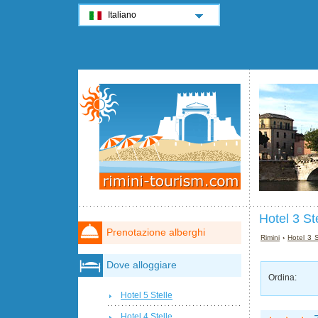
Italiano
Hotel 3 St
Prenotazione alberghi
Rimini
›
Hotel 3 S
Dove alloggiare
Ordina:
Hotel 5 Stelle
Hotel 4 Stelle