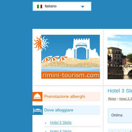
Italiano
Hotel 3 St
Prenotazione alberghi
Rimini
›
Hotel 3 S
Dove alloggiare
Ordina:
Hotel 5 Stelle
Hotel 4 Stelle