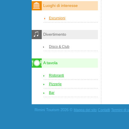
Luoghi di interesse
Escursioni
Divertimento
Disco & Club
A tavola
Ristoranti
Pizzerie
Bar
Rimini Tourism 2026 ©
Mappa del sito
Contatti
Termini di u