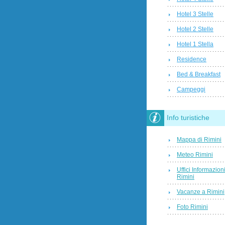
Hotel 3 Stelle
Hotel 2 Stelle
Hotel 1 Stella
Residence
Bed & Breakfast
Campeggi
Info turistiche
Mappa di Rimini
Meteo Rimini
Uffici Informazion
Rimini
Vacanze a Rimini
Foto Rimini