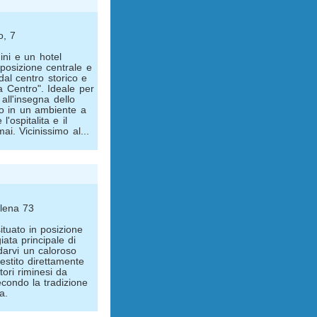
o, 7
ini e un hotel
n posizione centrale e
dal centro storico e
 Centro". Ideale per
all'insegna dello
to in un ambiente a
l'ospitalita e il
i. Vicinissimo al...
Elena 73
situato in posizione
iata principale di
darvi un caloroso
estito direttamente
tori riminesi da
econdo la tradizione
a.