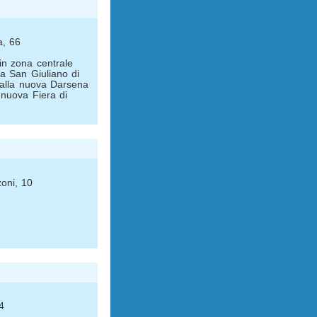
a, 66
in zona centrale
a San Giuliano di
dalla nuova Darsena
 nuova Fiera di
zoni, 10
4