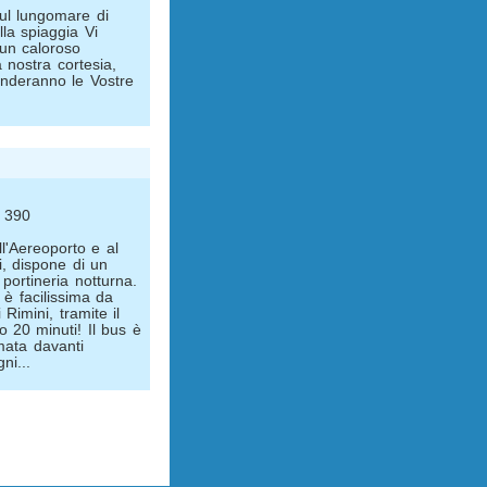
sul lungomare di
lla spiaggia Vi
 un caloroso
 nostra cortesia,
renderanno le Vostre
, 390
ll'Aereoporto e al
i, dispone di un
portineria notturna.
l è facilissima da
Rimini, tramite il
 20 minuti! Il bus è
ata davanti
ni...