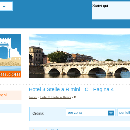
Hotel 3 Stelle a Rimini - C - Pagina 4
rghi
Rimini
›
Hotel 3 Stelle a Rimini
› C
per zona
per let
Ordina: