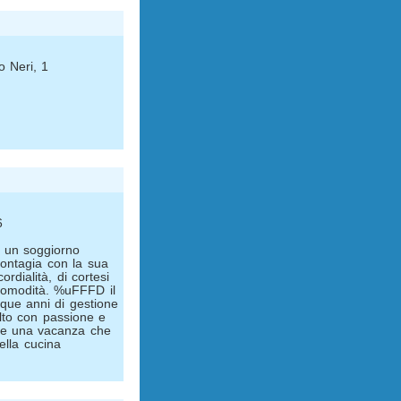
o Neri, 1
6
, un soggiorno
contagia con la sua
ordialità, di cortesi
 comodità. %uFFFD il
nque anni di gestione
olto con passione e
are una vacanza che
ella cucina