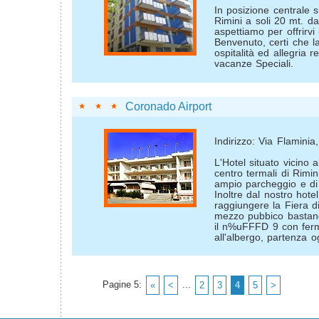
In posizione centrale 
Rimini a soli 20 mt. da
aspettiamo per offrirvi
Benvenuto, certi che la
ospitalità ed allegria 
vacanze Speciali.
Coronado Airport
Indirizzo: Via Flaminia
L'Hotel situato vicino a
centro termali di Rimin
ampio parcheggio e di 
Inoltre dal nostro hote
raggiungere la Fiera di 
mezzo pubbico bastano
il n%uFFFD 9 con ferm
all'albergo, partenza og
Pagine 5:
...
«
<
2
3
4
5
>