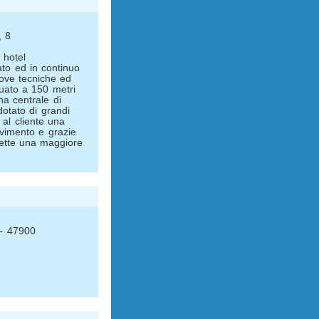
, 8
 hotel
to ed in continuo
ove tecniche ed
tuato a 150 metri
na centrale di
dotato di grandi
 al cliente una
vimento e grazie
mette una maggiore
 - 47900