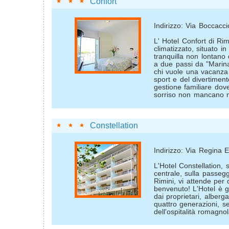
Confort
Indirizzo: Via Boccacci
L' Hotel Confort di Rim
climatizzato, situato i
tranquilla non lontano 
a due passi da "Marina
chi vuole una vacanza 
sport e del divertimen
gestione familiare dove 
sorriso non mancano ma
Constellation
Indirizzo: Via Regina 
L'Hotel Constellation, 
centrale, sulla passegg
Rimini, vi attende per 
benvenuto! L'Hotel è g
dai proprietari, alberga
quattro generazioni, s
dell'ospitalità romagnol