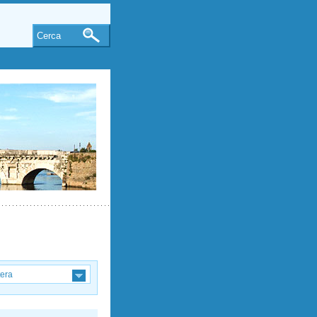
Cerca
tera