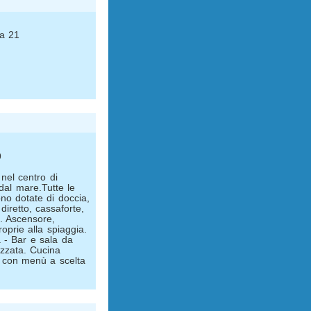
sa 21
9
nel centro di
dal mare.Tutte le
no dotate di doccia,
 diretto, cassaforte,
. Ascensore,
oprie alla spiaggia.
 - Bar e sala da
izzata. Cucina
a con menù a scelta