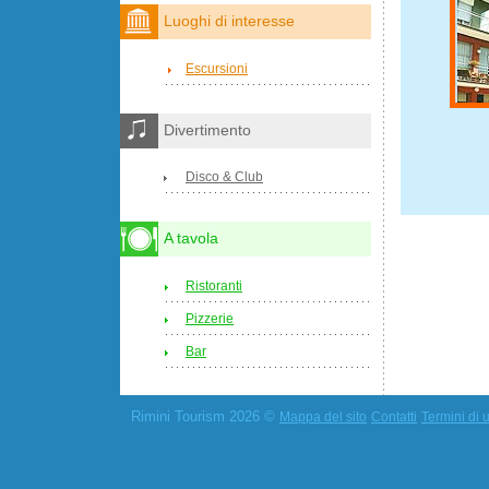
Luoghi di interesse
Escursioni
Divertimento
Disco & Club
A tavola
Ristoranti
Pizzerie
Bar
Rimini Tourism 2026 ©
Mappa del sito
Contatti
Termini di u