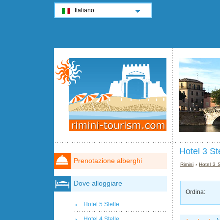
Italiano
Hotel 3 St
Prenotazione alberghi
Rimini
›
Hotel 3 S
Dove alloggiare
Ordina:
Hotel 5 Stelle
Hotel 4 Stelle