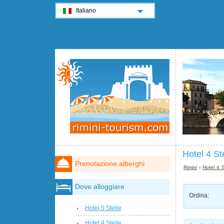
Italiano
Hotel 4 St
Prenotazione alberghi
Rimini
›
Hotel 4 S
Dove alloggiare
Ordina:
Hotel 5 Stelle
Hotel 4 Stelle