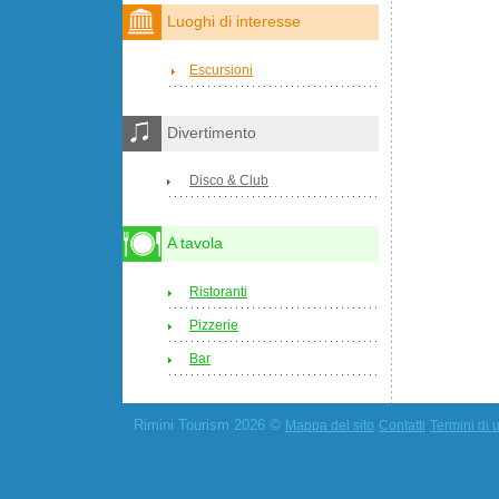
Luoghi di interesse
Escursioni
Divertimento
Disco & Club
A tavola
Ristoranti
Pizzerie
Bar
Rimini Tourism 2026 ©
Mappa del sito
Contatti
Termini di u