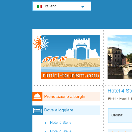
Italiano
Hotel 4 St
Prenotazione alberghi
Rimini
›
Hotel 4 S
Dove alloggiare
Ordina:
Hotel 5 Stelle
Hotel 4 Stelle