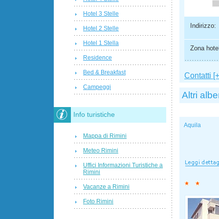
Hotel 3 Stelle
Indirizzo:
Hotel 2 Stelle
Hotel 1 Stella
Zona hotel
Residence
Bed & Breakfast
Contatti [+
Campeggi
Altri albe
Info turistiche
Aquila
Mappa di Rimini
Meteo Rimini
Uffici Informazioni Turistiche a
Rimini
Vacanze a Rimini
Foto Rimini