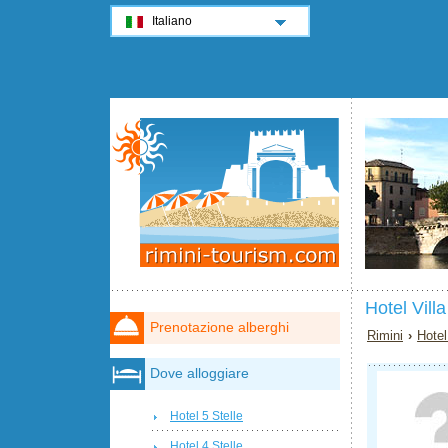
Italiano
Hotel Vill
Prenotazione alberghi
Rimini
›
Hotel
Dove alloggiare
Hotel 5 Stelle
Hotel 4 Stelle