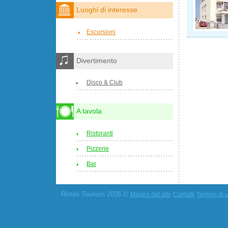
Luoghi di interesse
Escursioni
Divertimento
Disco & Club
A tavola
Ristoranti
Pizzerie
Bar
Rimini Tourism 2026 ©
Mappa del sito
Contatti
Termini di u