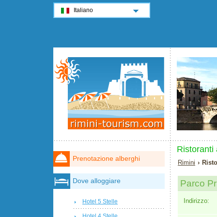
Italiano
Ristoranti
Prenotazione alberghi
Rimini
› Risto
Dove alloggiare
Parco Pr
Indirizzo:
Hotel 5 Stelle
Hotel 4 Stelle