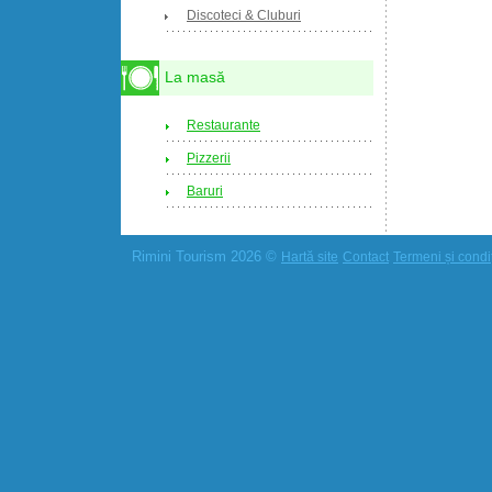
Discoteci & Cluburi
La masă
Restaurante
Pizzerii
Baruri
Rimini Tourism 2026 ©
Hartă site
Contact
Termeni și condiț