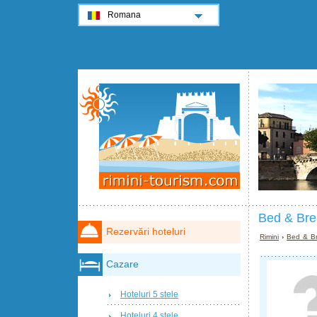
Romana
Bed & Brea
Rezervări hoteluri
Rimini
›
Bed & Br
Cazare
Hoteluri 5 stele
Hoteluri 4 stele