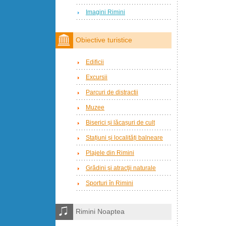
Imagini Rimini
Obiective turistice
Edificii
Excursii
Parcuri de distractii
Muzee
Biserici și lăcașuri de cult
Stațiuni și localități balneare
Plajele din Rimini
Grădini şi atracţii naturale
Sporturi în Rimini
Rimini Noaptea