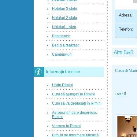
Hoteluri 3 stele
Adresă:
Hoteluri 2 stele
Hoteluri 1 stea
Telefon:
Residence
Bed & Breakfast
Alte B&B
Campinguri
Casa di Mari
Informații turistice
Harta Rimini
Cum să ajungeţi la Rimini
Cum să vă deplasaţi în Rimini
Aeroporturi care deservesc
Rimini
Vremea în Rimini
Birouri de informare turistică