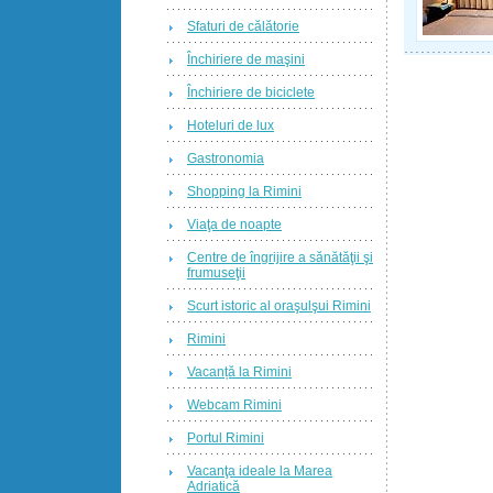
Sfaturi de călătorie
Închiriere de maşini
Închiriere de biciclete
Hoteluri de lux
Gastronomia
Shopping la Rimini
Viaţa de noapte
Centre de îngrijire a sănătăţii şi
frumuseţii
Scurt istoric al oraşulşui Rimini
Rimini
Vacanță la Rimini
Webcam Rimini
Portul Rimini
Vacanţa ideale la Marea
Adriatică