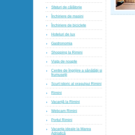
Sfaturi de călătorie
Închiriere de maşini
Închiriere de biciclete
Hoteluri de lux
Gastronomia
Shopping la Rimini
Viaţa de noapte
Centre de îngrijire a sănătăţii şi
frumuseţii
Scurt istoric al oraşulşui Rimini
Rimini
Vacanță la Rimini
Webcam Rimini
Portul Rimini
Vacanţa ideale la Marea
Adriatică