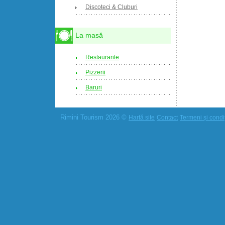
Discoteci & Cluburi
La masă
Restaurante
Pizzerii
Baruri
Rimini Tourism 2026 ©
Hartă site
Contact
Termeni și condiț