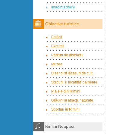
Imagini Rimini
Obiective turistice
Edificii
Excursii
Parcuri de distractii
Muzee
Biserici și lăcașuri de cult
Stațiuni și localități balneare
Plajele din Rimini
Grădini şi atracţii naturale
Sporturi în Rimini
Rimini Noaptea