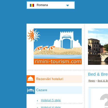
Romana
Bed & Bre
Rezervări hoteluri
Rimini
›
Bed & Br
Cazare
Hoteluri 5 stele
Hoteluri 4 stele