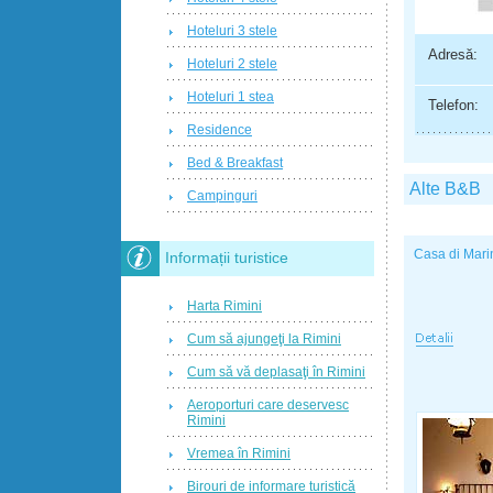
Hoteluri 3 stele
Adresă:
Hoteluri 2 stele
Hoteluri 1 stea
Telefon:
Residence
Bed & Breakfast
Alte B&B
Campinguri
Casa di Mari
Informații turistice
Harta Rimini
Cum să ajungeţi la Rimini
Cum să vă deplasaţi în Rimini
Aeroporturi care deservesc
Rimini
Vremea în Rimini
Birouri de informare turistică