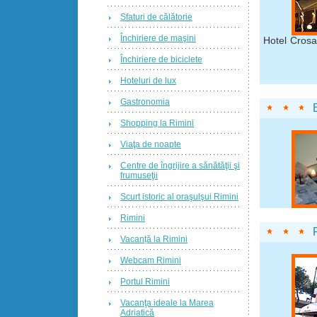
Sfaturi de călătorie
Închiriere de maşini
Hotel Crosal
Închiriere de biciclete
Hoteluri de lux
Gastronomia
Shopping la Rimini
Viaţa de noapte
Centre de îngrijire a sănătăţii şi
frumuseţii
Scurt istoric al oraşulşui Rimini
Rimini
Vacanță la Rimini
Webcam Rimini
Portul Rimini
Vacanţa ideale la Marea
Adriatică