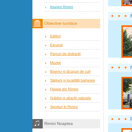
Imagini Rimini
Obiective turistice
Edificii
Excursii
Parcuri de distractii
Muzee
Biserici și lăcașuri de cult
Stațiuni și localități balneare
Plajele din Rimini
Grădini şi atracţii naturale
Sporturi în Rimini
Rimini Noaptea