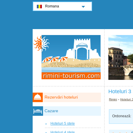
Romana
Hoteluri 3
Rezervări hoteluri
Rimini
›
Hoteluri 
Cazare
Ordonează:
Hoteluri 5 stele
Hoteluri 4 stele