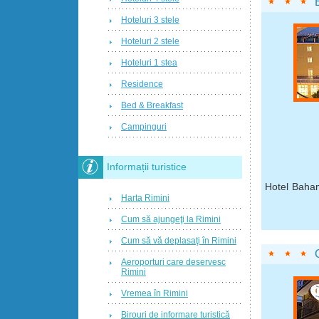
Hoteluri 3 stele
Hoteluri 2 stele
Hoteluri 1 stea
Residence
Bed & Breakfast
Campinguri
Informații turistice
Hotel Baham
Harta Rimini
Cum să ajungeţi la Rimini
Cum să vă deplasaţi în Rimini
Aeroporturi care deservesc
Rimini
Vremea în Rimini
Birouri de informare turistică