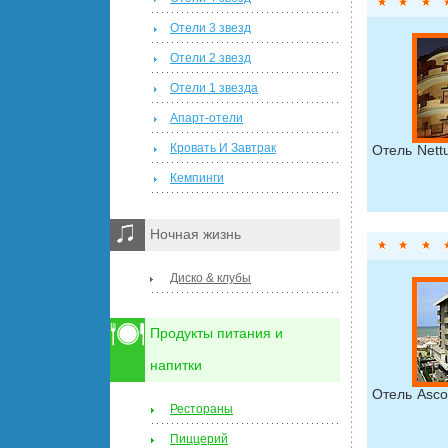
Отели 3 звезд
Отели 2 звезд
Отели 1 звезда
Апарт-отели
Кровать И Завтрак
Отель Nett
Кемпинги
Ночная жизнь
Диско & клубы
Продукты питания и
напитки
Отель Asco
Рестораны
Пиццерий