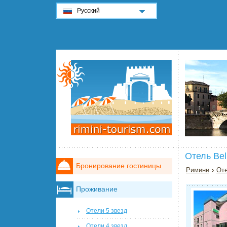
Русский
Отель Be
Бронирование гостиницы
Римини
›
Оте
Проживание
Отели 5 звезд
Отели 4 звезд