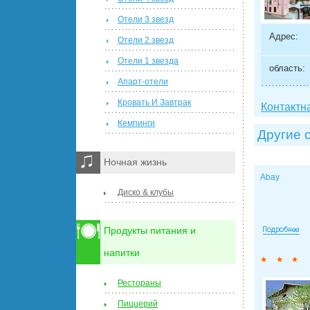
Отели 3 звезд
Адрес:
Отели 2 звезд
Отели 1 звезда
область:
Апарт-отели
Кровать И Завтрак
Контактн
Кемпинги
Другие 
Ночная жизнь
Abay
Диско & клубы
Продукты питания и
напитки
Рестораны
Пиццерий