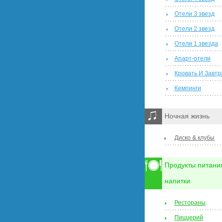
Отели 3 звезд
Отели 2 звезд
Отели 1 звезда
Апарт-отели
Кровать И Завтр
Кемпинги
Ночная жизнь
Диско & клубы
Продукты питани
напитки
Рестораны
Пиццерий