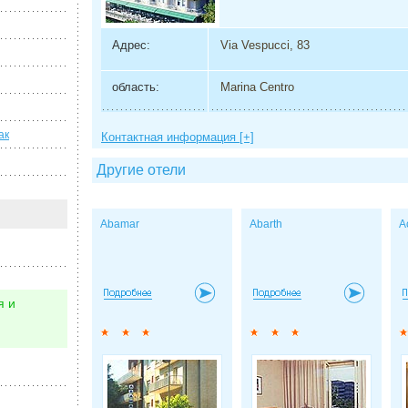
Адрес:
Via Vespucci, 83
область:
Marina Centro
ак
Контактная информация [+]
Другие отели
Abamar
Abarth
A
я и