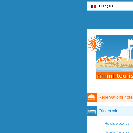
Français
Réservations hôte
Où dormir
Hôtels 5 étoiles
Hôtels 4 étoiles