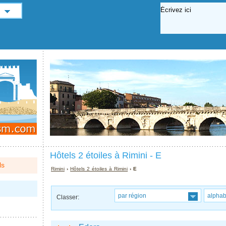
Hôtels 2 étoiles à Rimini - E
ls
Rimini
›
Hôtels 2 étoiles à Rimini
› E
par région
alpha
Classer: