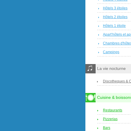
Hôtels 3 étoiles
Hôtels 2 étoiles
Hôtels 1 étoile
Apart’hôtels et a
Chambres d'hôte
Campings
La vie nocturne
Discotheques & 
Cuisine & boisson
Restaurants
Pizzerias
Bars