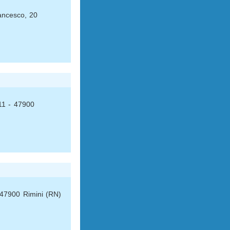
ancesco, 20
 11 - 47900
 47900 Rimini (RN)