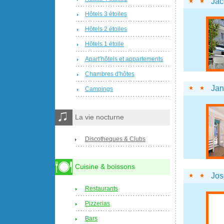
Jac
Hôtels 3 étoiles
Hôtels 2 étoiles
Hôtels 1 étoile
Apart’hôtels et appartements
Chambres d'hôtes
Jan
Campings
La vie nocturne
Discotheques & Clubs
Cuisine & boissons
Jos
Restaurants
Pizzerias
Bars