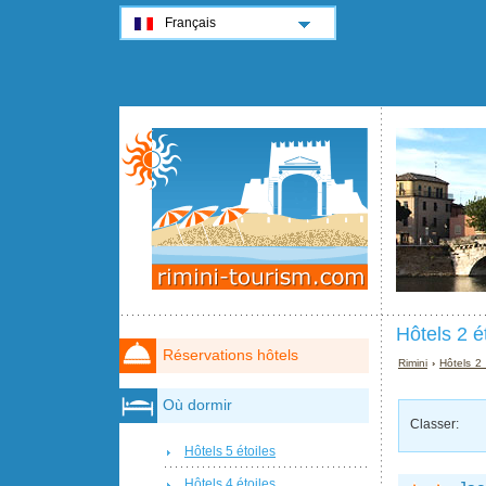
Français
Hôtels 2 ét
Réservations hôtels
Rimini
›
Hôtels 2 
Où dormir
Classer:
Hôtels 5 étoiles
Hôtels 4 étoiles