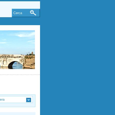
Cerca
tera