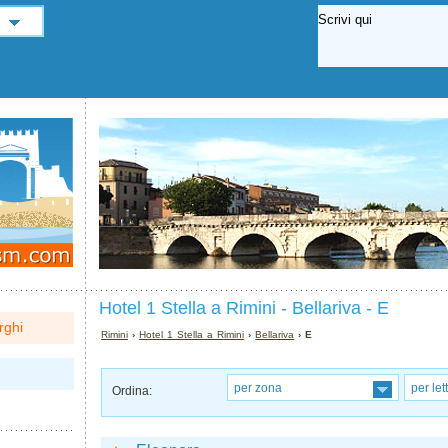
Hotel 1 Stella a Rimini - Bellariva - E
rghi
Rimini
›
Hotel 1 Stella a Rimini
›
Bellariva
› E
per zona
per let
Ordina: