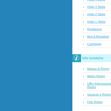
Hotel 3 Stelle
Hotel 2 Stelle
Hotel 1 Stella
Residence
Bed & Breakfast
Campeggi
Info turistiche
Mappa di Rimini
Meteo Rimini
Uffici Informazion
Rimini
Vacanze a Rimini
Foto Rimini