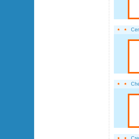
Cen
Che
Cre