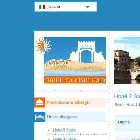
Italiano
Hotel 2 St
Prenotazione alberghi
Rimini
›
Hotel 2 S
Dove alloggiare
Ordina:
Hotel 5 Stelle
Hotel 4 Stelle