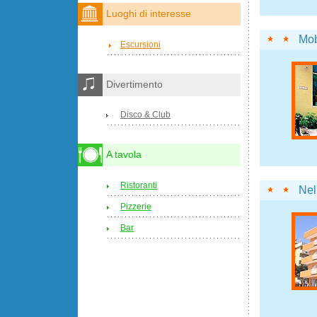
Luoghi di interesse
Mob
Escursioni
Divertimento
Disco & Club
A tavola
Ristoranti
Nel
Pizzerie
Bar