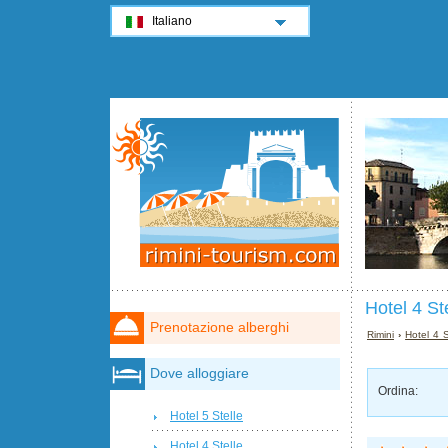
Italiano
Hotel 4 St
Prenotazione alberghi
Rimini
›
Hotel 4 S
Dove alloggiare
Ordina:
Hotel 5 Stelle
Hotel 4 Stelle