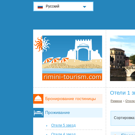
Русский
Отели 1 з
Бронирование гостиницы
Римини
›
Отели
Проживание
Сортировка
Отели 5 звезд
Отели 4 звезд