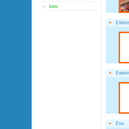
Бары
Esten
Esteri
Eva