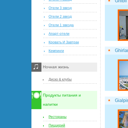
Ghibli
Отели 3 звезд
Отели 2 звезд
Отели 1 звезда
Апарт-отели
Кровать И Завтрак
Ghirla
Кемпинги
Ночная жизнь
Диско & клубы
Продукты питания и
Gialpi
напитки
Рестораны
Пиццерий