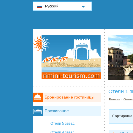
Русский
Отели 1 з
Бронирование гостиницы
Римини
›
Отели
Проживание
Сортировка
Отели 5 звезд
Отели 4 звезд