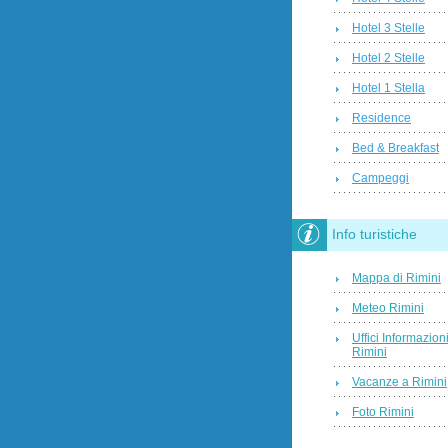
Hotel 3 Stelle
Hotel 2 Stelle
Hotel 1 Stella
Residence
Bed & Breakfast
Campeggi
Info turistiche
Mappa di Rimini
Meteo Rimini
Uffici Informazion
Rimini
Vacanze a Rimini
Foto Rimini