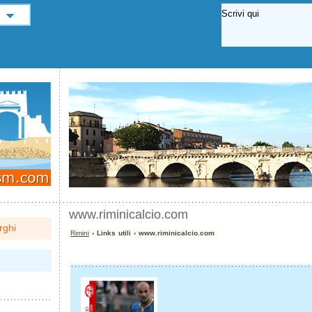
www.riminicalcio.com
rghi
Rimini
› Links utili › www.riminicalcio.com