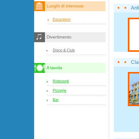
Luoghi di interesse
Anf
Escursioni
Divertimento
Disco & Club
Cla
A tavola
Ristoranti
Pizzerie
Bar